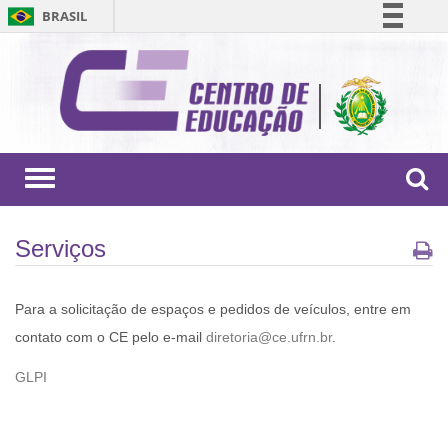
BRASIL
Simplifique!
Comunica BR
Participe
Acesso à informação
Legislação
Toggle
navigation
Canais
Serviços
Para a solicitação de espaços e pedidos de veículos, entre em
contato com o CE pelo e-mail
diretoria@ce.ufrn.br
.
GLPI