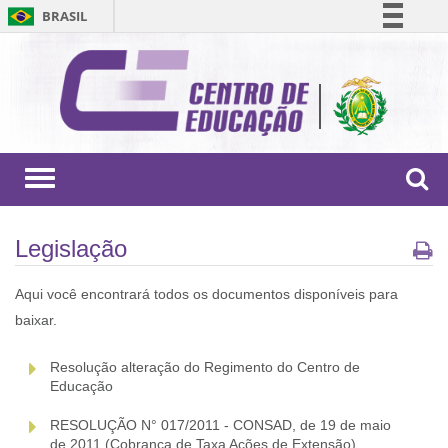
BRASIL
Simplifique!
Comunica BR
Participe
Acesso à informação
Legislação
Toggle
navigation
Canais
Legislação
Aqui você encontrará todos os documentos disponíveis para
baixar.
Resolução alteração do Regimento do Centro de
Educação
RESOLUÇÃO N° 017/2011 - CONSAD, de 19 de maio
de 2011 (Cobrança de Taxa Ações de Extensão)