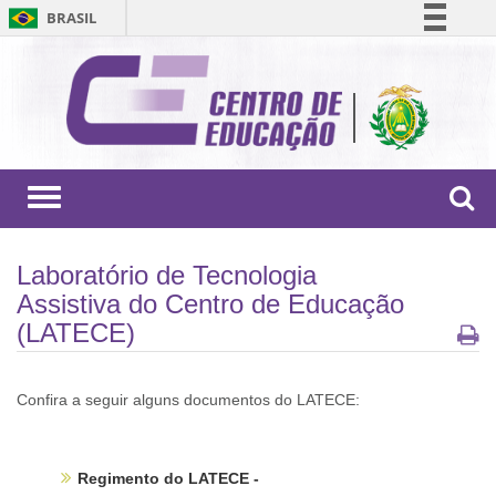
BRASIL
Simplifique!
Comunica BR
Participe
Acesso à informação
Legislação
Toggle
navigation
Canais
Laboratório de Tecnologia
Assistiva do Centro de Educação
(LATECE)
Confira a seguir alguns documentos do LATECE:
Regimento do LATECE -