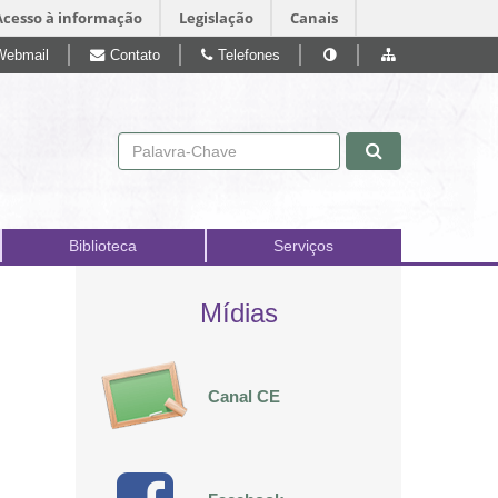
Acesso à informação
Legislação
Canais
Webmail
Contato
Telefones
Pular para o conteúdo
Biblioteca
Serviços
Mídias
Canal CE