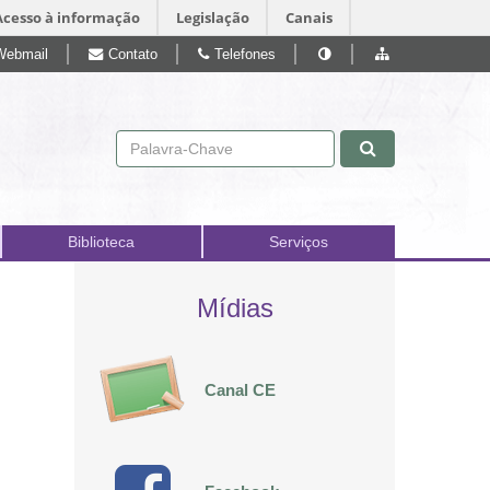
Acesso à informação
Legislação
Canais
Webmail
Contato
Telefones
Pular para o conteúdo
Biblioteca
Serviços
Mídias
Canal CE