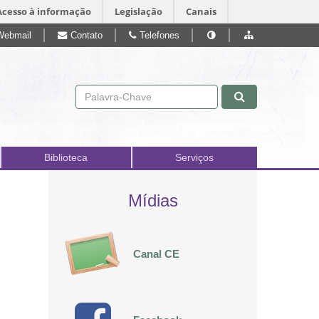
Acesso à informação
Legislação
Canais
Webmail
Contato
Telefones
Pular para o conteúdo
Biblioteca
Serviços
Mídias
Canal CE