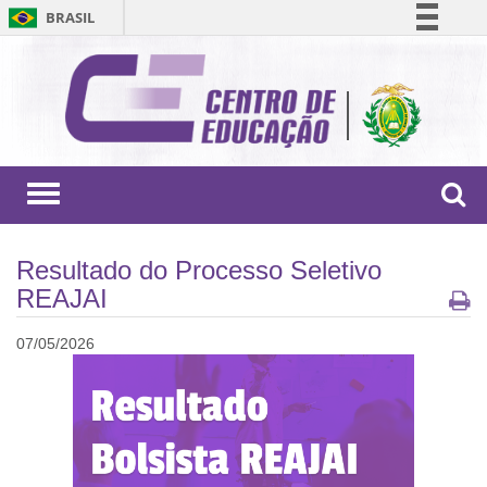
BRASIL
Simplifique!
Comunica BR
Participe
Acesso à informação
Legislação
Toggle
navigation
Canais
Resultado do Processo Seletivo
REAJAI
07/05/2026