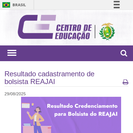
BRASIL
Simplifique!
Comunica BR
Participe
Acesso à informação
Legislação
Toggle
navigation
Canais
Resultado cadastramento de
bolsista REAJAI
29/08/2025