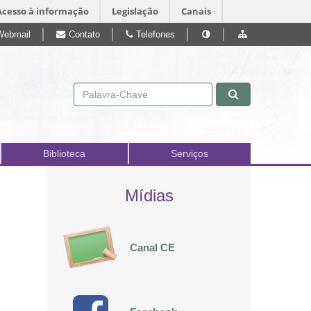
Acesso à informação
Legislação
Canais
Webmail
Contato
Telefones
Pular para o conteúdo
Biblioteca
Serviços
Mídias
Canal CE