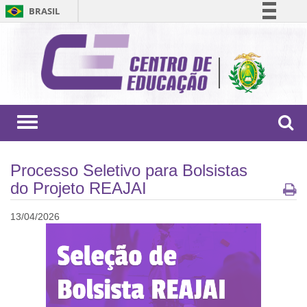
BRASIL
Simplifique!
Comunica BR
Participe
Acesso à informação
Legislação
Toggle
navigation
Canais
Processo Seletivo para Bolsistas
do Projeto REAJAI
13/04/2026