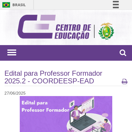
BRASIL
Simplifique!
Comunica BR
Participe
Acesso à informação
Legislação
Toggle
navigation
Canais
Edital para Professor Formador
2025.2 - COORDEESP-EAD
27/06/2025