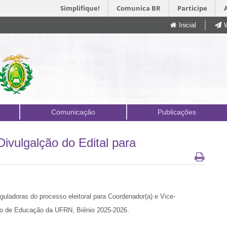
Simplifique!
Comunica BR
Participe
Inicial
Comunicação
Publicações
ivulgalção do Edital para
guladoras do processo eleitoral
para Coordenador(a) e Vice-
tro de Educação da UFRN, Biênio 2025-2026.