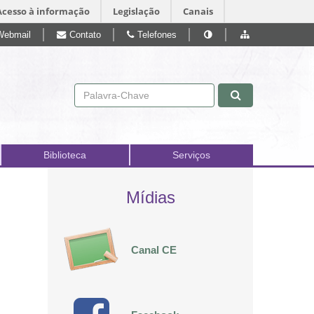
Acesso à informação
Legislação
Canais
Webmail
Contato
Telefones
Pular para o conteúdo
Biblioteca
Serviços
Mídias
Canal CE