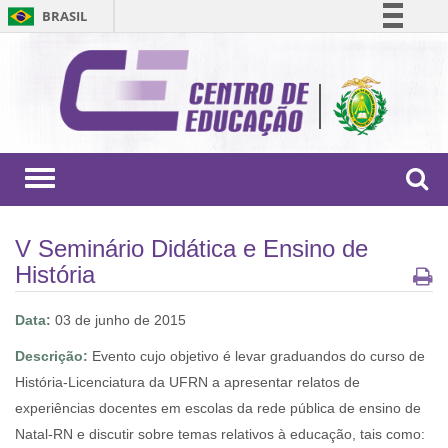
BRASIL
Simplifique!
Comunica BR
Participe
Acesso à informação
Legislação
Toggle
navigation
Canais
V Seminário Didática e Ensino de
História
Data:
03 de junho de 2015
Descrição:
Evento cujo objetivo é levar graduandos do curso de
História-Licenciatura da UFRN a apresentar relatos de
experiências docentes em escolas da rede pública de ensino de
Natal-RN e discutir sobre temas relativos à educação, tais como: