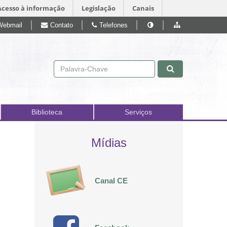
Acesso à informação
Legislação
Canais
Webmail
Contato
Telefones
Pular para o conteúdo
Biblioteca
Serviços
Mídias
Canal CE