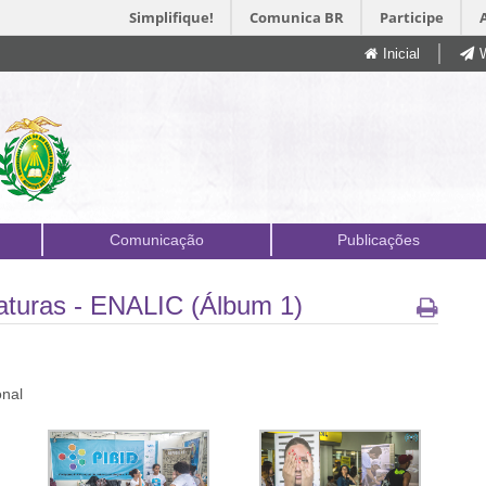
Simplifique!
Comunica BR
Participe
Inicial
Comunicação
Publicações
aturas - ENALIC (Álbum 1)
onal