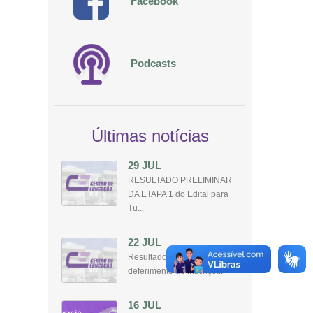
Facebook
Podcasts
Últimas notícias
29 JUL
RESULTADO PRELIMINAR
DA ETAPA 1 do Edital para
Tu...
22 JUL
Resultado preeliminar do
deferimento de inscriçõ...
16 JUL