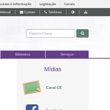
Acesso à informação
Legislação
Canais
Webmail
Contato
Telefones
Pular para o conteúdo
Biblioteca
Serviços
Mídias
Canal CE