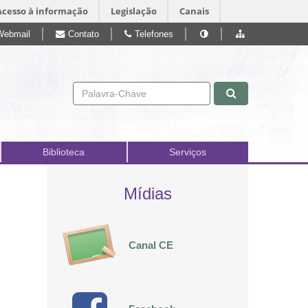
Acesso à informação
Legislação
Canais
Webmail
Contato
Telefones
Pular para o conteúdo
Biblioteca
Serviços
Mídias
Canal CE