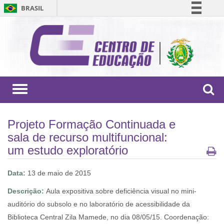
BRASIL
Simplifique!
Comunica BR
Participe
Acesso à informação
Legislação
Toggle
navigation
Canais
Projeto Formação Continuada e
sala de recurso multifuncional:
um estudo exploratório
Data:
13 de maio de 2015
Descrição:
Aula expositiva sobre deficiência visual no mini-
auditório do subsolo e no laboratório de acessibilidade da
Biblioteca Central Zila Mamede, no dia 08/05/15. Coordenação: