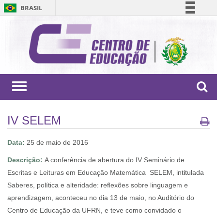
BRASIL
Simplifique!
Comunica BR
Participe
Acesso à informação
Legislação
Toggle
navigation
Canais
IV SELEM
Data:
25 de maio de 2016
Descrição:
A conferência de abertura do IV Seminário de
Escritas e Leituras em Educação Matemática  SELEM, intitulada
Saberes, política e alteridade: reflexões sobre linguagem e
aprendizagem, aconteceu no dia 13 de maio, no Auditório do
Centro de Educação da UFRN, e teve como convidado o