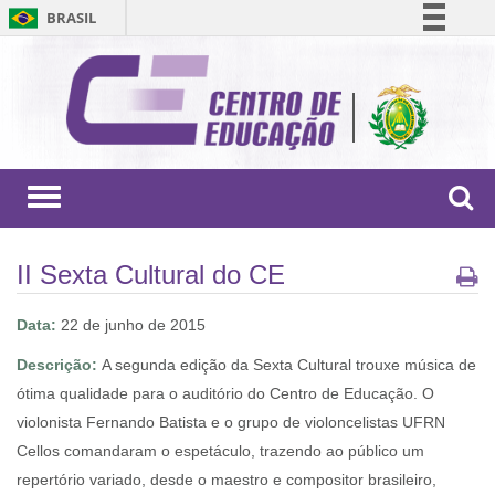
BRASIL
Simplifique!
Comunica BR
Participe
Acesso à informação
Legislação
Toggle
navigation
Canais
II Sexta Cultural do CE
Data:
22 de junho de 2015
Descrição:
A segunda edição da Sexta Cultural trouxe música de
ótima qualidade para o auditório do Centro de Educação. O
violonista Fernando Batista e o grupo de violoncelistas UFRN
Cellos comandaram o espetáculo, trazendo ao público um
repertório variado, desde o maestro e compositor brasileiro,