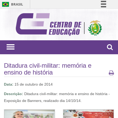
BRASIL
Simplifique!
Comunica BR
Participe
Acesso à informação
Legislação
Toggle
navigation
Canais
Ditadura civil-militar: memória e
ensino de história
Data:
15 de outubro de 2014
Descrição:
Ditadura civil-militar: memória e ensino de história -
Exposição de Banners, realizado dia 14/10/14.