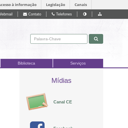
Acesso à informação
Legislação
Canais
Webmail
Contato
Telefones
Pular para o conteúdo
Biblioteca
Serviços
Mídias
Canal CE