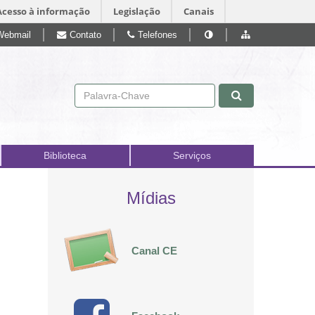
Acesso à informação
Legislação
Canais
Webmail
Contato
Telefones
Pular para o conteúdo
Biblioteca
Serviços
Mídias
Canal CE