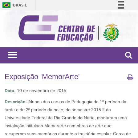
BRASIL
Simplifique!
Comunica BR
Participe
Acesso à informação
Legislação
Toggle
navigation
Canais
Exposição 'MemorArte'
Data:
10 de novembro de 2015
Descrição:
Alunos dos cursos de Pedagogia do 1º período da
tarde e do 2º período da noite, do semestre 2015.2 da
Universidade Federal do Rio Grande do Norte, montaram uma
instalação intitulada Memorarte com obras de arte que
recuperam suas memórias durante a trajetória escolar. Cerca de