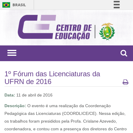
BRASIL
Simplifique!
Comunica BR
Participe
Acesso à informação
Legislação
Toggle
navigation
Canais
1º Fórum das Licenciaturas da
UFRN de 2016
Data:
11 de abril de 2016
Descrição:
O evento é uma realização da Coordenação
Pedagógica das Licenciaturas (COORDLICE/CE). Nessa edição,
os trabalhos foram presididos pela Profa. Crislane Azevedo,
coordenadora, e contou com a presença dos diretores do Centro